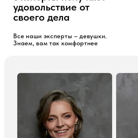
Вика Пуня
Маша Степаненк
эксперт-оценщик
менеджер по работе
с клиентами
Как работает сервис?