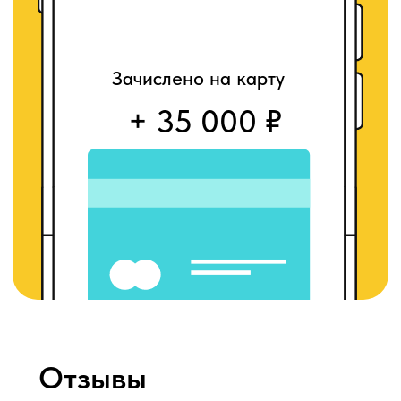
Сколько
стоит золото,
которое лежит
без дела?
Telegram
ВКонтакте
WhatsApp
Оставить заявку