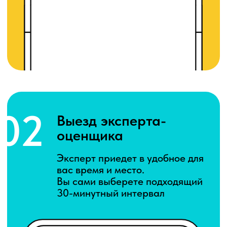
Деньги – сразу на карту,
а кассовый чек – на телефон
Сервис –
вышка!»
– так говорят наши
клиенты :)
Зачислено на карту
+ 35 000 ₽