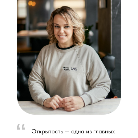
Как вам удобнее
связаться с экспертом?
Написать эксперту
Надежда
Мария
Telegram
ВКонтакте
WhatsApp
Эксперт свяжется со мной
Оставить заявку